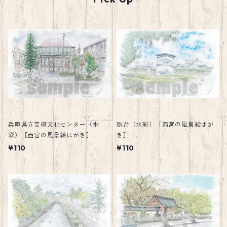
兵庫県立芸術文化センター（水
砲台（水彩）［西宮の風景絵はが
彩）［西宮の風景絵はがき］
き］
¥110
¥110