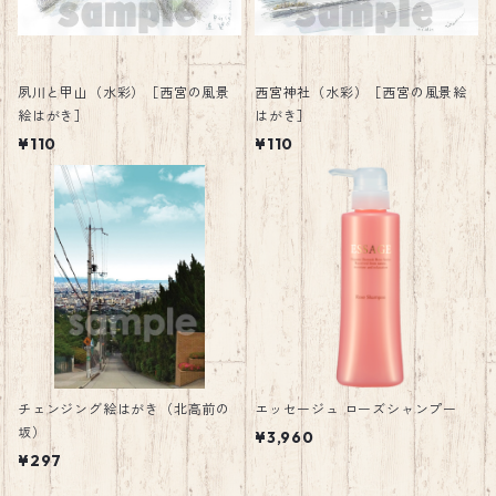
夙川と甲山（水彩）［西宮の風景
西宮神社（水彩）［西宮の風景絵
絵はがき］
はがき］
¥110
¥110
チェンジング絵はがき（北高前の
エッセージュ ローズシャンプー
坂）
¥3,960
¥297