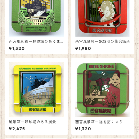
西宮風景箱ー野球場のあるま
西宮風景箱ーSOS団の集合場所
ち（小）
¥1,320
¥1,980
風景箱ー野球場のある風景
西宮風景箱ー福を招くまち
（大）
¥2,475
¥1,320