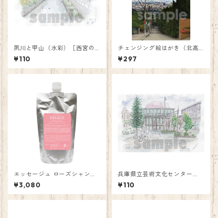
夙川と甲山（水彩）［西宮の
チェンジング絵はがき（北高
風景絵はがき］
前の坂）
¥110
¥297
エッセージュ ローズシャンプ
兵庫県立芸術文化センター
ー詰替え用 (300ml)
（水彩）［西宮の風景絵はが
¥3,080
¥110
き］