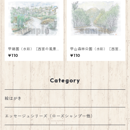
甲陽園（水彩）［西宮の風景
甲山森林公園（水彩）［西宮
絵はがき］
の風景絵はがき］
¥110
¥110
Category
絵はがき
エッセージュシリーズ（ローズシャンプー他）